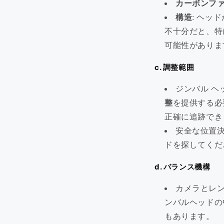
カーボンフ
構造
: ヘッ
不十分だと、特
注文トラッカー
可能性がありま
ブログ
c. 調整範囲
配送ポリシー
ジンバル ヘ
返品・返金ポリシー
整
を提供する必
私たちについて
正確に追跡でき
安全な位置
お問い合わせ
ドを探してくだ
d. バランス機構
カメラとレ
ンバルヘッドの
もあります。