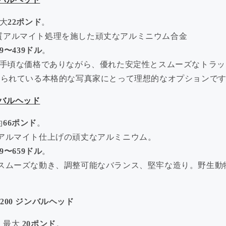
最大
22ポンド
。
質アルマイト処理を施した頑丈なアルミニウム合金
19〜439ドル
。
: 手頃な価格でありながら、優れた安定性とスムーズなトラ
限られている本格的な写真家にとって理想的なオプションで
バルヘッド
約
66ポンド
。
アルマイト仕上げの頑丈なアルミニウム
。
19〜659ドル
。
スムーズな動き、調整可能なバランス、堅牢な造り。
野生動
200 ジンバルヘッド
：最大
20ポンド
。