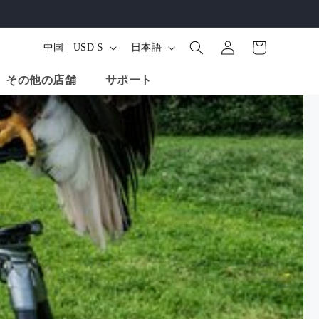
ロ
カ
グ
国
言
ー
中国 | USD $
日本語
イ
/
語
ト
ン
その他の店舗
サポート
地
域
インチ カーボン
68インチ アルミ三
ミニカーボンファイ
イバー三脚、ボ
脚、ボールヘッド -
バー三脚、ボールヘ
ッド - X-Go
X-Go Predator (オレ
ッド。X-Go Mini
ボン ブラック
ンジ)
Shop All Produ