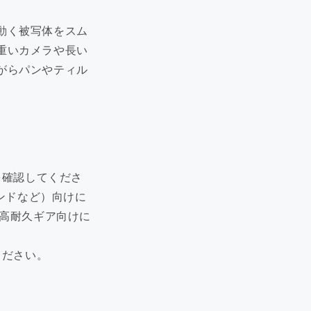
品質と性能で信頼されている、当
社の最高評価の製品をご覧くださ
動く被写体をスム
い。
重いカメラや長い
今すぐ見る >>
がらパンやティル
を確認してくださ
ポンドなど）向けに
高耐久ギア向けに
ください。