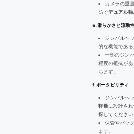
カメラの重
防ぐ
デュアル軸
e. 滑らかさと流動
ジンバルヘ
的な機能である
一部のジン
程度の抵抗があ
ちます。
f. ポータビリティ
ジンバルヘ
軽量
に設計され
探してください
保管やバッ
ます。