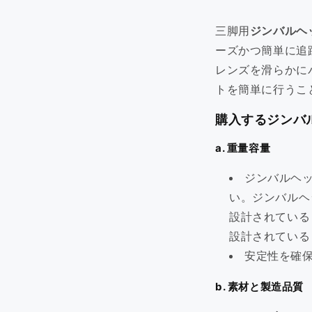
世界中のお客様に愛されている当
社の最も人気のある製品をご覧く
三脚用
ジンバルヘ
ださい。
ーズかつ簡単に追
今すぐ見る >>
レンズを滑らかに
トを簡単に行うこ
購入するジンバ
a. 重量容量
ジンバルヘ
い。ジンバルヘ
ミニ三脚ディール
設計されている
🔥 ミニ三脚のお買い得品！軽量
で頑丈。今すぐ手に入れましょ
設計されている
う！📸
安定性を確
Watch Now >>
b. 素材と製造品質