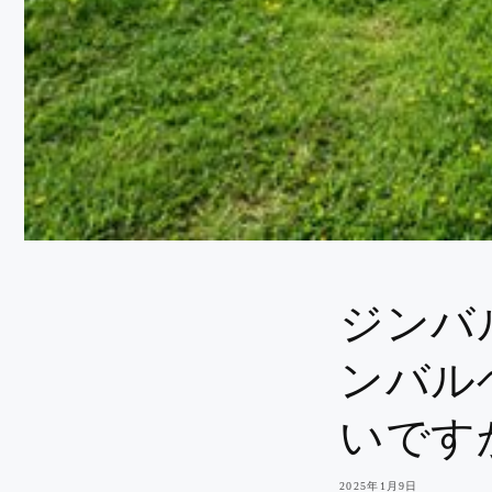
製品別に見る
三脚
ヘッド
軽量三脚
ボールヘッド
旅行用三脚
流体ヘッド
プロ仕様三脚
ギアヘッド
水平三脚
ジンバルヘッド
一脚
携帯電話用三脚
フレキシブル三脚
ミニ三​​脚
ジンバ
デスクトップ三脚
ンバル
いです
ベストセラー
2025年1月9日