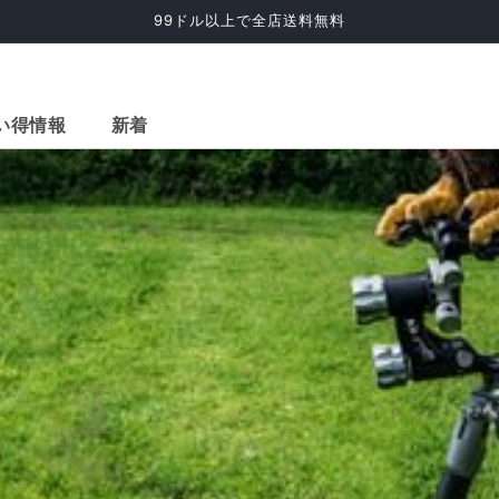
99ドル以上で全店送料無料
い得情報
新着
脚 (68
2-in-1 水平三脚 (68
57インチ カーボン
59
ミニウ
インチ、カーボンフ
ファイバー三脚、ボ
ファ
ァイバー)
ールヘッド。X-Go
ールヘ
カーボン グリーン
カー
>
X-go>