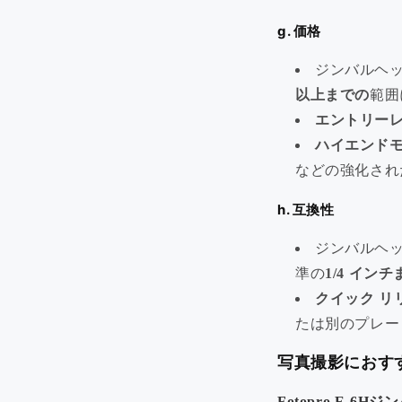
g. 価格
ジンバルヘ
以上までの
範囲
エントリー
ハイエンド
などの強化され
h. 互換性
ジンバルヘ
準の
1/4 インチ
クイック リ
たは別のプレー
写真撮影におす
Fotopro E-6H
ジン