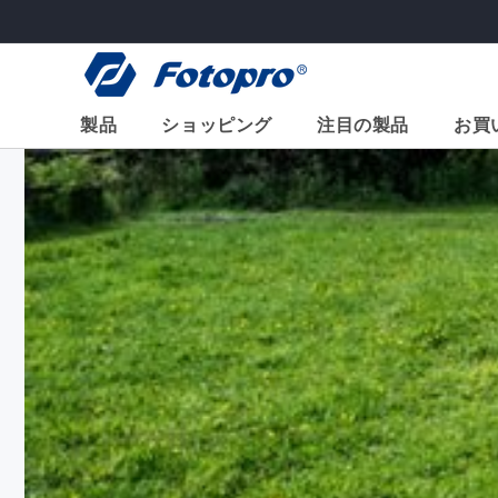
コンテ
ンツに
進む
製品
ショッピング
注目の製品
お買
X-GO
>
X-エアクロス
X-エアフライ
ハイエンドシリーズ
基本
2-in-1 水平三
フレキシブル/ミニ
インチ、アル
アクセサリー
ム)
X-go 水平方向