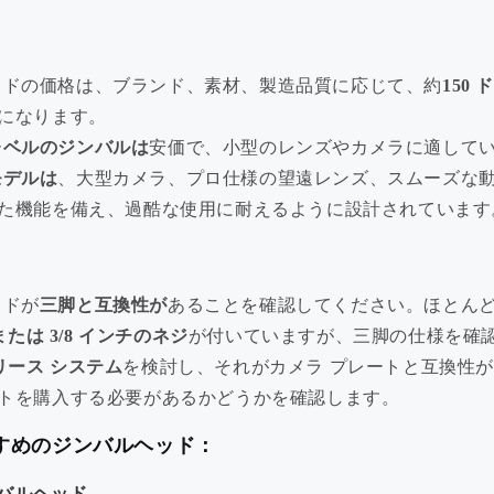
ッドの価格は、ブランド、素材、製造品質に応じて、約
150 
になります。
レベルのジンバルは
安価で、小型のレンズやカメラに適して
モデルは
、大型カメラ、プロ仕様の望遠レンズ、スムーズな
た機能を備え、過酷な使用に耐えるように設計されています
ッドが
三脚と互換性が
あることを確認してください。ほとん
または 3/8 インチのネジ
が付いていますが、三脚の仕様を確
リース システム
を検討し、それがカメラ プレートと互換性
トを購入する必要があるかどうかを確認します。
すめのジンバルヘッド：
バルヘッド