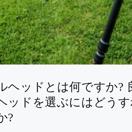
シーン別にショッピング
プロフェッショナルアウトドア
スポーツ写真
登山
ドローン写真
鳥の写真撮影
アクションカメラ
天体写真
水中写真
ビジネス写真
都市写真
室内ポートレート
建築
商品写真（屋内）
アート（様々なスタイル）
アウトドアアクティビティ
ストリート写真
スポーツイベント
マクロ写真
ルヘッドとは何ですか? 
フィルム写真
ビデオブログ
ヘッドを選ぶにはどうす
か?
最高評価