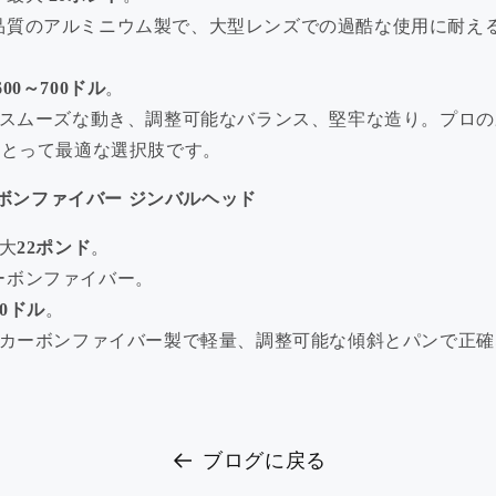
品質のアルミニウム製で、大型レンズでの過酷な使用に耐え
600～700ドル
。
: スムーズな動き、調整可能なバランス、堅牢な造り。プロ
にとって最適な選択肢です。
 カーボンファイバー ジンバルヘッド
最大
22ポンド
。
ーボンファイバー。
50ドル
。
: カーボンファイバー製で軽量、調整可能な傾斜とパンで正
ブログに戻る