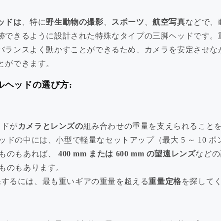
品質と性能で信頼されている、当
社の最高評価の製品をご覧くださ
ッドは
、特に
野生動物の撮影
、
スポーツ
、
航空写真
などで、
い。
跡できるように設計された特殊なタイプの三脚ヘッドです。
今すぐ見る >>
バランスよく動かすことができるため、カメラを安定させな
とができます。
ルヘッドの選び方:
ッドが
カメラとレンズの
組み合わせの重量を支えられること
ッドの中には、小型で軽量なセットアップ（最大 5 ～ 10 
春のお買い得品
ものもあれば、
400 mm または 600 mm の望遠レンズ
などの
🌸 春のお買い得品！新しい季節
にぴったりのお買い得品を今すぐ
ものもあります。
お買い求めください！🌟
保するには、最も重いギアの重量を超える
重量定格
を探して
Watch Now >>