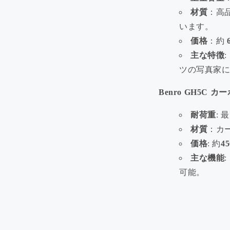
材質
：高
います。
価格
：約
主な特徴
ツの写真家
Benro GH5C
耐荷重
: 
材質
：カ
価格
: 約
4
主な機能
可能。