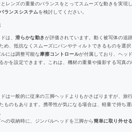
量とレンズの重量のバランスをとってスムーズな動きを実現
バランスシステム
を検討してください。
性
ッドは、
滑らかな動き
が評価されています。動く被写体の追
ため、抵抗なくスムーズにパンやティルトできるものを選択
バルには調整可能な
摩擦コントロール
が付属しており、ヘッ
るかを設定できます。これは、機材の重量や撮影する写真の
ッドは一般的に従来の三脚ヘッドよりもかさばりますが、旅
たものもあります。携帯性が気になる場合は、軽量で持ち運
。
グへの収納時に、ジンバルヘッドを三脚から
簡単に取り外せ