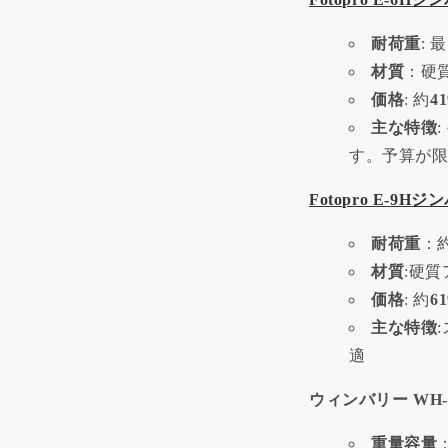
耐荷重
: 
材質
：
硬
価格
: 約
4
主な特徴
す。予算が
Fotopro E-9H
ジン
耐荷重
：
材質
:
硬質
価格
: 約
6
主な特徴
:
適
ウィンバリー WH-
重量容量