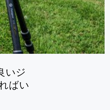
良いジ
お買い得品！
ればい
YouTube動画