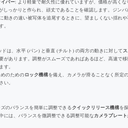
ァイバー
: より軽量で耐久性に優れていますが、価格が高くな
ドがしっかりと作られ、頑丈であることを確認します。ジンバ
に動きの速い被写体を追尾するときに、望ましくない揺れや
す。
ッドは、水平 (パン) と垂直 (チルト) の両方の動きに対して
ス
要があります。調整がスムーズであればあるほど、高速で移
ます。
決めのための
ロック機構
を備え、カメラが滑ることなく所定
さい。
保証延長
会員活動
ンズのバランスを簡単に調整できる
クイックリリース機構
を
中には、バランスを微調整できる調整可能な
カメラプレート