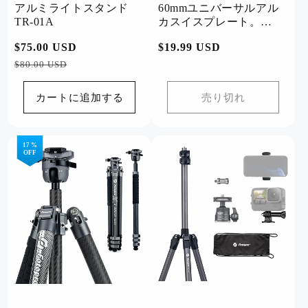
アルミライトスタンド
60mmユニバーサルアル
TR-01A
カスイスプレート。
QAL-60
通
$75.00 USD
セ
通
$19.99 USD
常
ー
常
$80.00 USD
価
ル
価
格
価
格
カートに追加する
売り切れ
格
17 %
OFF