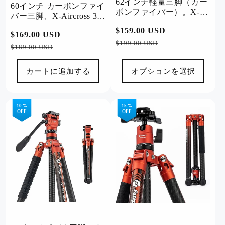
62インチ軽量三脚（カー
60インチ カーボンファイ
ボンファイバー）。X-
バー三脚、X-Aircross 3
Aircross 3 Lite オレンジ
グリーン
通
$159.00 USD
セ
通
$169.00 USD
セ
常
ー
$199.00 USD
常
ー
$189.00 USD
価
ル
価
ル
格
価
格
価
カートに追加する
オプションを選択
格
格
10 %
15 %
OFF
OFF