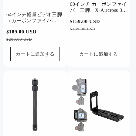
60インチ カーボンファイ
バー三脚、X-Aircross 3
64インチ軽量ビデオ三脚
グレー
（カーボンファイバ
通
$159.00 USD
セ
ー）。X-Aircross 3 Liteビ
常
ー
$189.00 USD
通
$189.00 USD
セ
デオグレー
価
ル
常
ー
$209.00 USD
格
価
価
ル
格
格
価
カートに追加する
カートに追加する
格