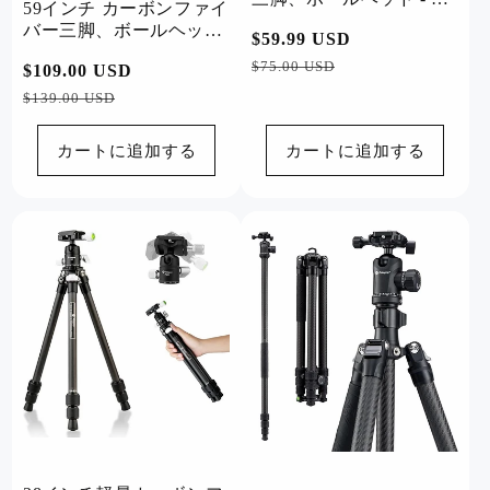
59インチ カーボンファイ
2mini
バー三脚、ボールヘッド
通
$59.99 USD
セ
- X-Go カーボン ブラッ
常
ー
$75.00 USD
通
$109.00 USD
セ
ク
価
ル
常
ー
$139.00 USD
格
価
価
ル
格
格
価
カートに追加する
カートに追加する
格