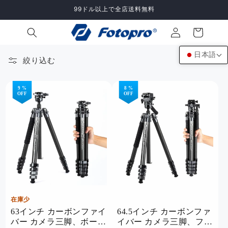
コンテ
99ドル以上で全店送料無料
ンツに
ロ
カ
進む
グ
ー
イ
ト
ン
日本語
絞り込む
132個の商品
9 %
8 %
OFF
OFF
在庫少
63インチ カーボンファイ
64.5インチ カーボンファ
バー カメラ三脚、ボール
イバー カメラ三脚、フル