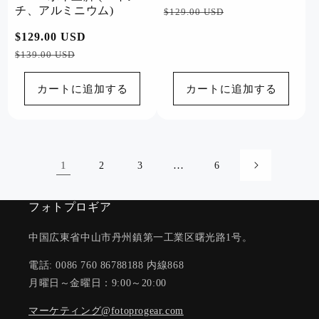
チ、アルミニウム)
常
ー
$129.00 USD
価
ル
通
$129.00 USD
セ
格
価
常
ー
$139.00 USD
格
価
ル
格
価
カートに追加する
カートに追加する
格
1
…
2
3
6
フォトプロギア
中国広東省中山市丹州鎮第一工業区曙光路1号。
電話: 0086 760 86788188 内線868
月曜日～金曜日：9:00～20:00
マーケティング@fotoprogear.com