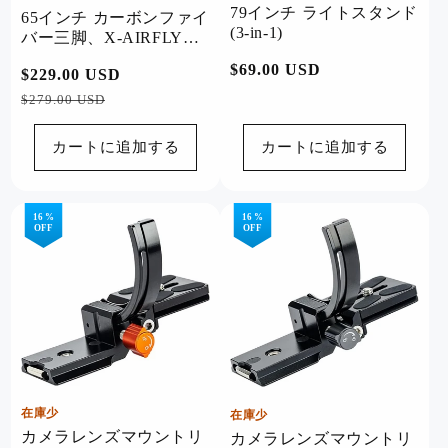
79インチ ライトスタンド
65インチ カーボンファイ
(3-in-1)
バー三脚、X-AIRFLY
MAX グレー
通
$69.00 USD
通
$229.00 USD
セ
常
常
ー
$279.00 USD
価
価
ル
格
格
価
カートに追加する
カートに追加する
格
16 %
16 %
OFF
OFF
在庫少
在庫少
カメラレンズマウントリ
カメラレンズマウントリ