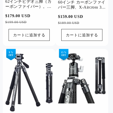
62インチビデオ三脚（カ
60インチ カーボンファイ
ーボンファイバー）。X-
バー三脚、X-Aircross 3
Aircross 3ビデオオレンジ
オレンジ
通
$179.00 USD
セ
通
$159.00 USD
セ
常
ー
$199.00 USD
常
ー
$189.00 USD
価
ル
価
ル
格
価
格
価
カートに追加する
カートに追加する
格
格
9 %
15 %
OFF
OFF