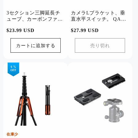
3セクション三脚延長チ
カメラLブラケット、垂
ューブ、カーボンファイ
直水平スイッチ。 QAL-
バー。P-2A
L
通
$23.99 USD
通
$27.99 USD
常
常
価
価
カートに追加する
売り切れ
格
格
6 %
OFF
在庫少