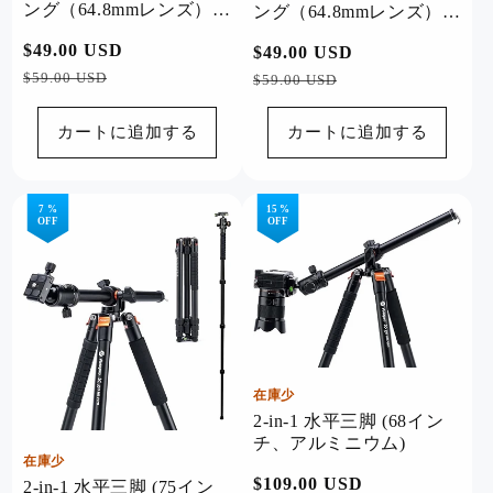
ング（64.8mmレンズ）、
ング（64.8mmレンズ）、
水平・垂直撮影。オレン
水平・垂直撮影。グレー
通
$49.00 USD
セ
通
$49.00 USD
セ
ジ
常
ー
常
ー
$59.00 USD
$59.00 USD
価
ル
価
ル
格
価
格
価
カートに追加する
カートに追加する
格
格
7 %
15 %
OFF
OFF
在庫少
2-in-1 水平三脚 (68イン
チ、アルミニウム)
在庫少
通
$109.00 USD
セ
2-in-1 水平三脚 (75イン