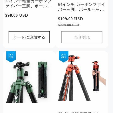
28インチ軽量カーボンフ
64インチ カーボンファイ
ァイバー三脚、ボールヘ
バー三脚、ボールヘッド
ッド。P-2
- Sherpa Plus (ブラック)
通
$98.00 USD
通
$199.00 USD
セ
常
常
ー
$229.00 USD
価
価
ル
格
格
価
カートに追加する
売り切れ
格
10 %
20 %
OFF
OFF