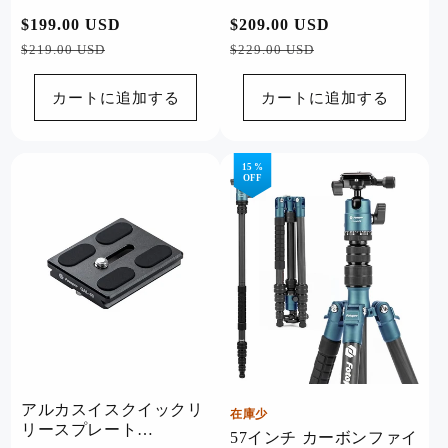
ヘッド。X-Airfly グレー
ードヘッド。X-Airfly ビ
通
$199.00 USD
セ
通
$209.00 USD
セ
デオ グレー
常
ー
常
ー
$219.00 USD
$229.00 USD
価
ル
価
ル
格
価
格
価
カートに追加する
カートに追加する
格
格
15 %
OFF
アルカスイスクイックリ
在庫少
リースプレート
57インチ カーボンファイ