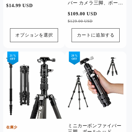
（50mm）
バー カメラ三脚、ボール
通
$14.99 USD
ヘッド - X-Go カーボン
常
通
$109.00 USD
セ
ブルー
価
常
ー
$129.00 USD
格
価
ル
格
価
オプションを選択
カートに追加する
格
21 %
20 %
OFF
OFF
ミニカーボンファイバー
在庫少
三脚、ボールヘッド - P-