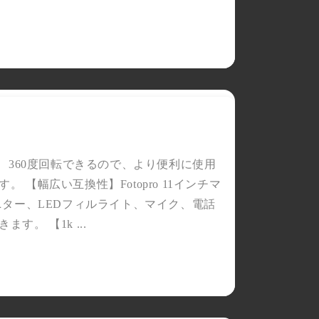
、360度回転できるので、より便利に使用
【幅広い互換性】Fotopro 11インチマ
ニター、LEDフィルライト、マイク、電話
アフィリエイトプログラム
。 【1k ...