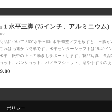
-in-1 水平三脚 (75インチ、アルミニウム)
pro
商品について 360°水平三脚: 水平調整ノブを放すと、三
これは迅速かつ簡単です。水平センターシャフトは19.49インチ/
0°水平回転中の上下の動きもサポートします。製品写真、食
ョット、パンショット、パノラマショット、窓や手すりのあるタ
9.00
ポリシー