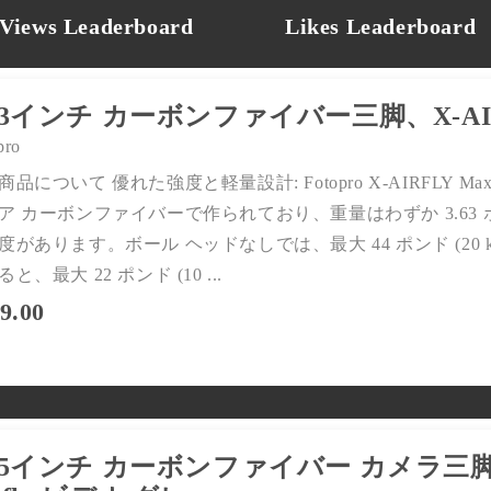
Views Leaderboard
Likes Leaderboard
シーン別にショッピング
プロフェッショナルアウトドア
スポーツ写真
7.3インチ カーボンファイバー三脚、X-AIR
登山
ドローン写真
鳥の写真撮影
アクションカメラ
pro
天体写真
水中写真
商品について 優れた強度と軽量設計: Fotopro X-AIRFLY
ビジネス写真
都市写真
ア カーボンファイバーで作られており、重量はわずか 3.63 ポンド 
室内ポートレート
建築
度があります。ボール ヘッドなしでは、最大 44 ポンド (20
商品写真（屋内）
アート（様々なスタイル）
アウトドアアクティビティ
ストリート写真
と、最大 22 ポンド (10 ...
スポーツイベント
マクロ写真
9.00
フィルム写真
ビデオブログ
4.5インチ カーボンファイバー カメラ三
最高評価