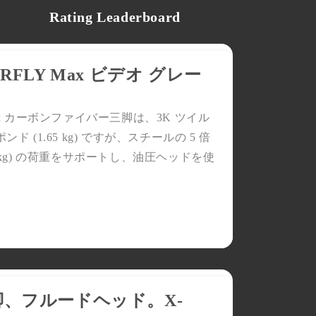
Rating Leaderboard
FLY Max ビデオ グレー
 Max カーボンファイバー三脚は、3K ツイル
(1.65 kg) ですが、スチールの 5 倍
 kg) の荷重をサポートし、油圧ヘッドを使
お買い得品！
脚、フルードヘッド。X-
YouTube動画