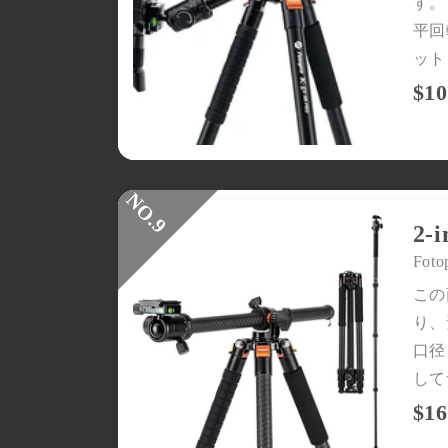
す。
平回
ット
$10
2
Foto
この
り、
口径
して
$16