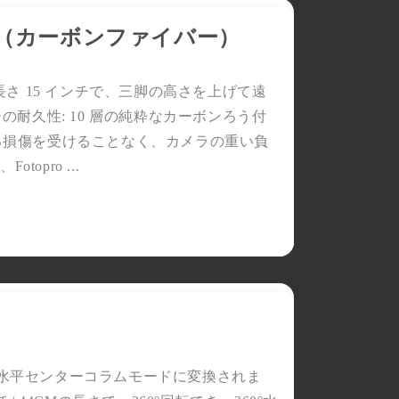
脚用（カーボンファイバー）
さ 15 インチで、三脚の高さを上げて遠
耐久性: 10 層の純粋なカーボンろう付
よる損傷を受けることなく、カメラの重い負
pro ...
脚が水平センターコラムモードに変換されま