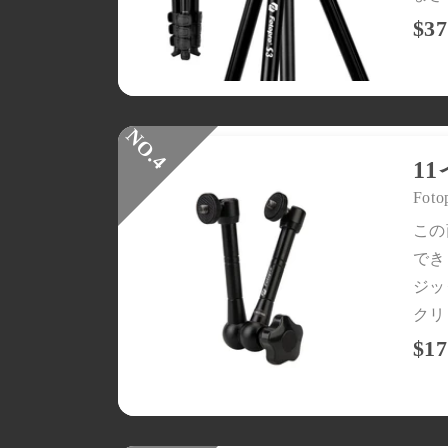
$37
注文トラッカー
ブログ
配送ポリシー
1
返品・返金ポリシー
Foto
私たちについて
この
でき
お問い合わせ
ジッ
クリ
$17