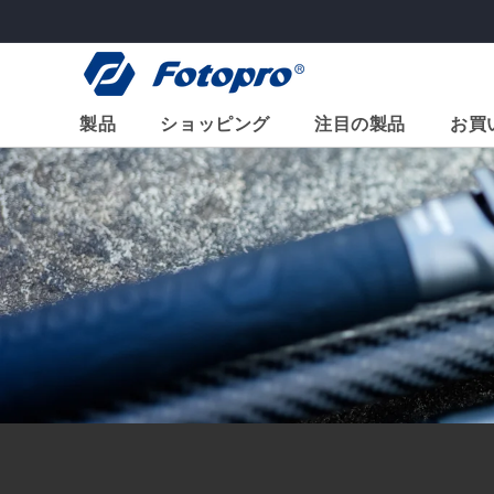
コンテ
ンツに
進む
製品
ショッピング
注目の製品
お買
X-GO
>
X-エアクロス
X-エアフライ
ハイエンドシリーズ
基本
2-in-1 水平三
フレキシブル/ミニ
インチ、アル
アクセサリー
ム)
X-go 水平方向