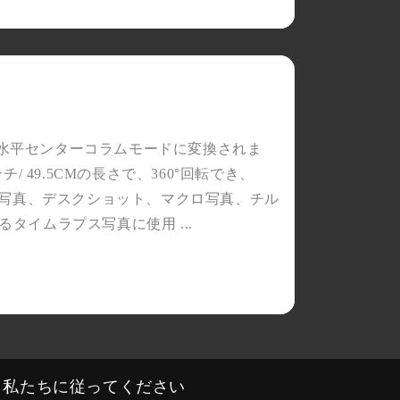
脚が水平センターコラムモードに変換されま
 49.5CMの長さで、360°回転でき、
品写真、デスクショット、マクロ写真、チル
イムラプス写真に使用 ...
私たちに従ってください