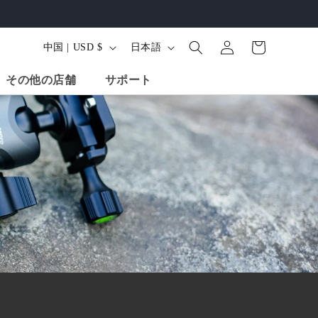
ロ
カ
グ
国
言
ー
中国 | USD $
日本語
イ
/
語
ト
ン
その他の店舗
サポート
地
域
インチ カーボン
68インチ アルミ三
ミニカーボンファイ
イバー三脚、ボ
脚、ボールヘッド -
バー三脚、ボールヘ
ッド - X-Go
X-Go Predator (オレ
ッド。X-Go Mini
ボン ブラック
ンジ)
Shop All Produ