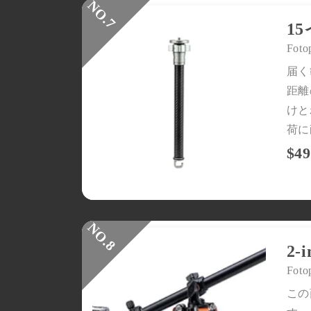
1
Foto
届く
距離
けと
荷に
$49
2
Foto
この