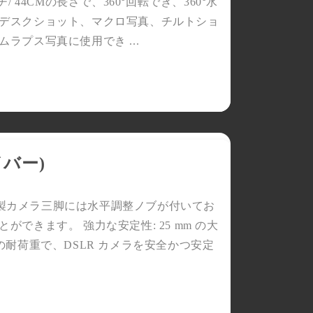
44CMの長さで、360°回転でき、360°水
デスクショット、マクロ写真、チルトショ
プス写真に使用でき ...
イバー)
バー製カメラ三脚には水平調整ノブが付いてお
きます。 強力な安定性: 25 mm の大
 の耐荷重で、DSLR カメラを安全かつ安定