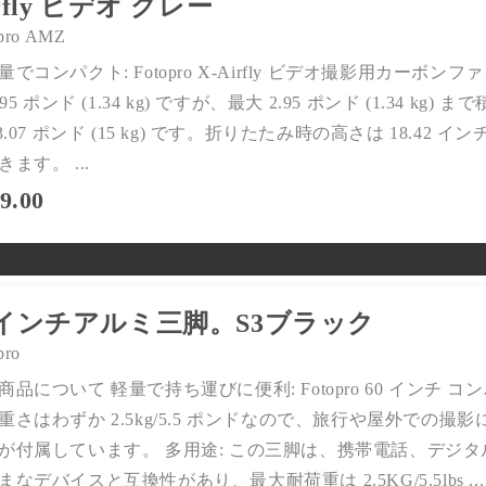
rfly ビデオ グレー
品質と性能で信頼されている、当
pro AMZ
社の最高評価の製品をご覧くださ
い。
量でコンパクト: Fotopro X-Airfly ビデオ撮影用カ
今すぐ見る >>
.95 ポンド (1.34 kg) ですが、最大 2.95 ポンド (1.34
33.07 ポンド (15 kg) です。折りたたみ時の高さは 18.
きます。 ...
9.00
春のお買い得品
0インチアルミ三脚。S3ブラック
🌸 春のお買い得品！新しい季節
pro
にぴったりのお買い得品を今すぐ
お買い求めください！🌟
商品について 軽量で持ち運びに便利: Fotopro 60 インチ
Watch Now >>
重さはわずか 2.5kg/5.5 ポンドなので、旅行や屋外での
が付属しています。 多用途: この三脚は、携帯電話、デジ
まなデバイスと互換性があり、最大耐荷重は 2.5KG/5.5lbs ...