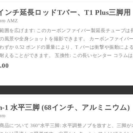
5インチ延長ロッドTバー、T1 Plus三
pro AMZ
範囲を広げます: このカーボンファイバー製延長チューブは長
の風景や全身ショットを撮影できます。 カーボンファイバーの
わずか 0.52 ポンドの重量により、T バーは衝撃や振動に
耐えることができます。 互換性: この長いセンター コラムは、Foto
.00
-in-1 水平三脚 (68インチ、アルミニウム)
pro
商品について 360°水平三脚: 水平調整ノブを放すと、三