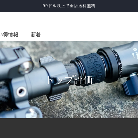
99ドル以上で全店送料無料
い得情報
新着
トップ評価
脚 (68
2-in-1 水平三脚 (68
57インチ カーボン
59
ミニウ
インチ、カーボンフ
ファイバー三脚、ボ
ファ
ァイバー)
ールヘッド。X-Go
ールヘ
カーボン グリーン
カー
>
X-go>