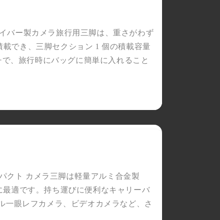
品質と性能で信頼されている、当
社の最高評価の製品をご覧くださ
い。
ーボンファイバー製カメラ旅行用三脚は、重さがわず
今すぐ見る >>
 kg) まで積載でき、三脚セクション 1 個の積載容量
42 インチで、旅行時にバッグに簡単に入れること
 コンパクト カメラ三脚は軽量アルミ合金製
撮影に最適です。持ち運びに便利なキャリーバ
タル一眼レフカメラ、ビデオカメラなど、さ