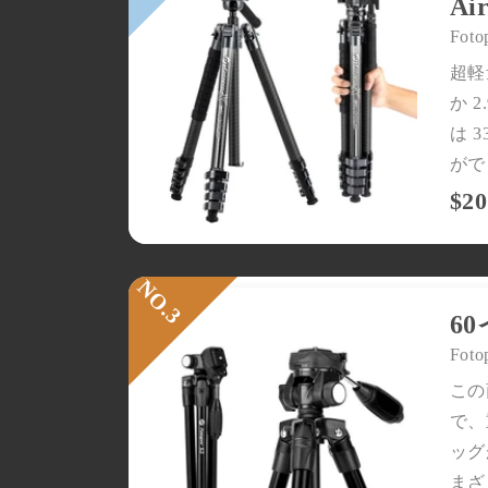
Ai
世界中のお客様に愛されている当
Foto
社の最も人気のある製品をご覧く
ださい。
超軽
今すぐ見る >>
か 2
は 
がで
$20
ミニ三脚ディール
6
🔥 ミニ三脚のお買い得品！軽量
Foto
で頑丈。今すぐ手に入れましょ
う！📸
この
Watch Now >>
で、
ッグ
まざ