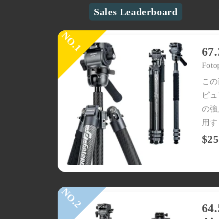
Sales Leaderboard
製品別に見る
三脚
ヘッド
6
軽量三脚
ボールヘッド
旅行用三脚
流体ヘッド
Foto
プロ仕様三脚
ギアヘッド
この
水平三脚
ジンバルヘッド
一脚
ピュ
携帯電話用三脚
の強
フレキシブル三脚
用する
ミニ三​​脚
$25
デスクトップ三脚
6
ベストセラー