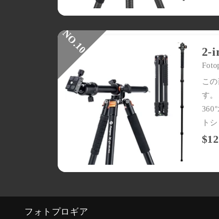
2
Foto
この
す。
36
トシ
$12
フォトプロギア