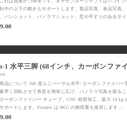
これは迅速かつ簡単です。水平センターシャフトは17.3インチ/ 
転中の上下の動きもサポートします。製品写真、食品写真、
、パンショット、パノラマショット、窓や手すりのあるタイムラ
9.00
-in-1 水平三脚 (68インチ、カーボンファ
pro
商品について 360 度ユニバーサル水平: カーボンファイ
素早く回転させて角度を簡単に広げ、パノラマ写真を撮ることがで
カーボンファイバー チューブ、CNC 精密加工、最大 10 kg
サポートします。Fotopro は 8KG の耐荷重を推奨します ...
9.00