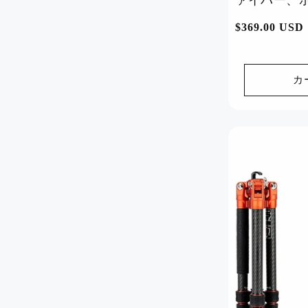
ァイバー、ボー
Basic
通
$369.00 USD
常
価
格
カ