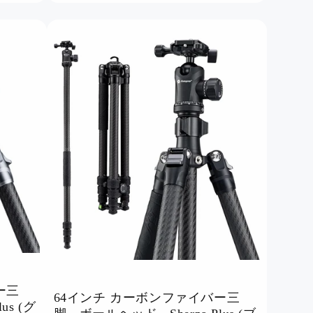
ー三
64インチ カーボンファイバー三
us (グ