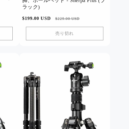
脚、ボールヘッド - Sherpa Plus (ブ
ラック)
通
$199.00 USD
セ
$229.00 USD
常
ー
価
ル
売り切れ
格
価
格