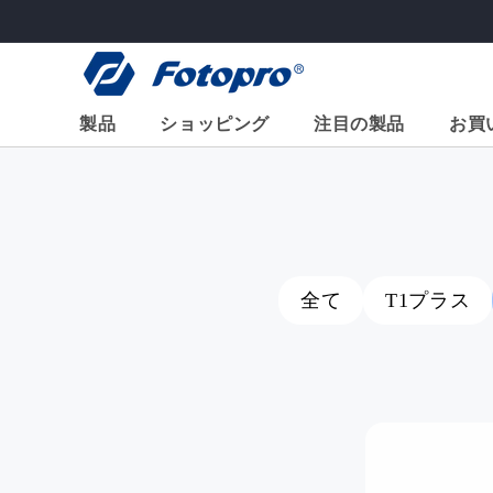
コンテ
ンツに
進む
製品
ショッピング
注目の製品
お買
X-GO
>
X-エアクロス
X-エアフライ
ハイエンドシリーズ
全て
T1プラス
基本
2-in-1 水平三
フレキシブル/ミニ
インチ、アル
アクセサリー
ム)
X-go 水平方向