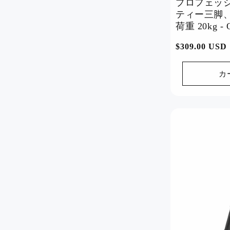
プロフェッ
ティー三脚
荷重 20kg - 
注文トラッカー
通
$309.00 USD
常
ブログ
価
カ
配送ポリシー
格
返品・返金ポリシー
私たちについて
お問い合わせ