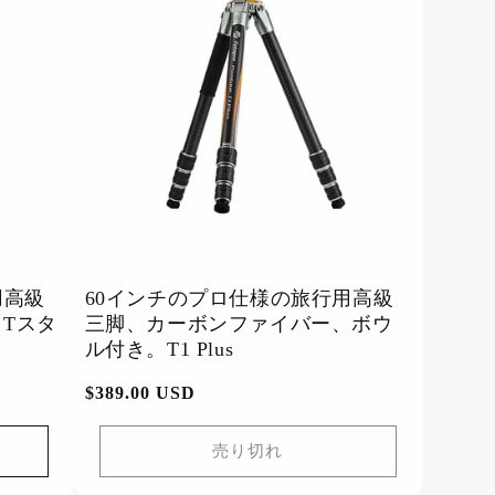
用高級
60インチのプロ仕様の旅行用高級
Tスタ
三脚、カーボンファイバー、ボウ
ル付き。T1 Plus
通
$389.00 USD
常
価
売り切れ
格