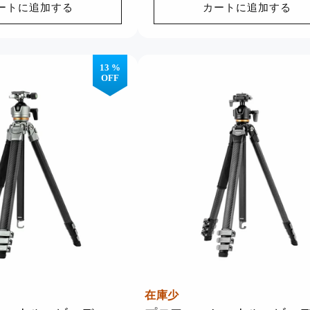
格
ル
ートに追加する
カートに追加する
品質と性能で信頼されている、当
価
社の最高評価の製品をご覧くださ
格
い。
今すぐ見る >>
13 %
OFF
春のお買い得品
🌸 春のお買い得品！新しい季節
にぴったりのお買い得品を今すぐ
お買い求めください！🌟
Watch Now >>
在庫少