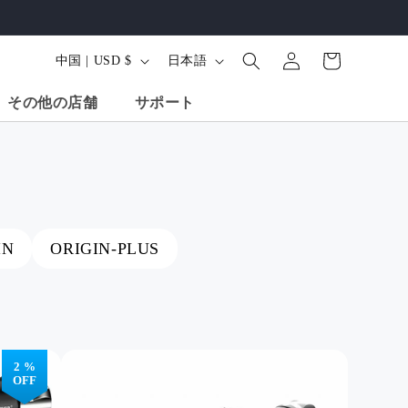
ロ
カ
グ
国
言
ー
中国 | USD $
日本語
イ
/
語
ト
ン
その他の店舗
サポート
地
域
IN
ORIGIN-PLUS
インチ カーボン
68インチ アルミ三
ミニカーボンファイ
イバー三脚、ボ
脚、ボールヘッド -
バー三脚、ボールヘ
ッド - X-Go
X-Go Predator (オレ
ッド。X-Go Mini
2 %
ボン ブラック
ンジ)
OFF
Shop All Produ