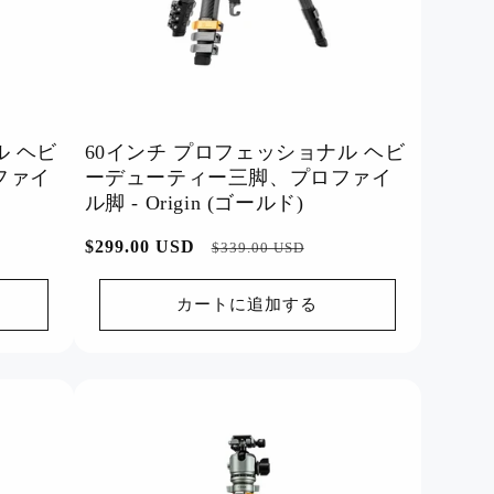
ル ヘビ
60インチ プロフェッショナル ヘビ
ファイ
ーデューティー三脚、プロファイ
ル脚 - Origin (ゴールド)
通
$299.00 USD
セ
$339.00 USD
常
ー
価
ル
カートに追加する
格
価
格