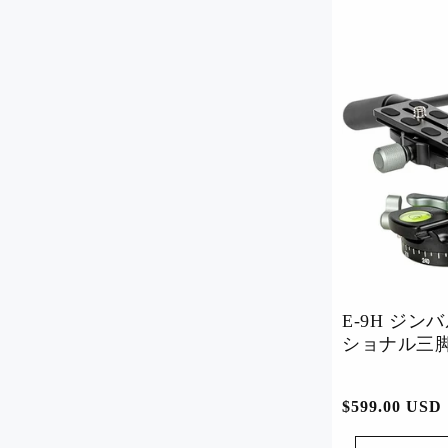
製品別に見る
三脚
ヘッド
軽量三脚
ボールヘッド
旅行用三脚
流体ヘッド
プロ仕様三脚
ギアヘッド
水平三脚
ジンバルヘッド
一脚
携帯電話用三脚
フレキシブル三脚
ミニ三​​脚
デスクトップ三脚
E-9H ジ
ショナル三
通
$599.00 USD
常
ベストセラー