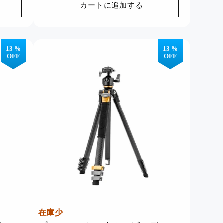
カートに追加する
格
品質と性能で信頼されている、当
社の最高評価の製品をご覧くださ
い。
今すぐ見る >>
13 %
13 %
OFF
OFF
在庫少