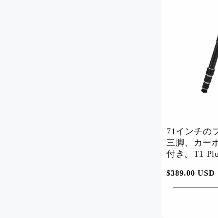
71インチの
三脚、カー
付き。T1 Plu
通
$389.00 USD
常
価
格