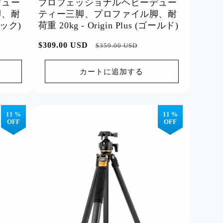
デュー
プロフェッショナルヘビーデュー
脚、耐
ティー三脚、プロファイル脚、耐
ブラック)
荷重 20kg - Origin Plus (ゴールド)
通
$309.00 USD
セ
$359.00 USD
常
ー
価
ル
カートに追加する
格
価
格
11 %
11 %
OFF
OFF
アフィリエイトプログラム