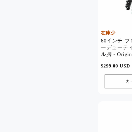
在庫少
60インチ 
ーデューテ
ル脚 - Origin
通
$299.00 USD
常
価
カ
格