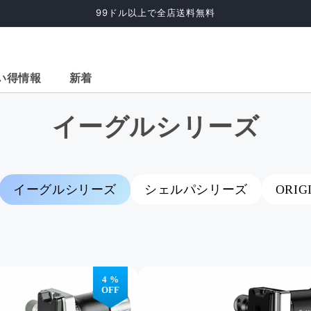
99ドル以上で全店送料無料
い得情報
新着
イーグルシリーズ
イーグルシリーズ
シェルパシリーズ
ORIG
脚 (68
2-in-1 水平三脚 (68
57インチ カーボン
59
ミニウ
インチ、カーボンフ
ファイバー三脚、ボ
ファ
ァイバー)
ールヘッド。X-Go
ールヘ
4 %
カーボン グリーン
カー
OFF
>
X-go>