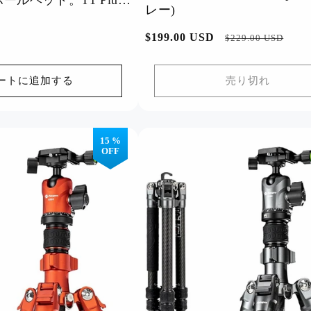
ルヘッド。T1 Plus
レー)
通
$199.00 USD
セ
$229.00 USD
常
ー
価
ル
ートに追加する
売り切れ
格
価
格
15 %
OFF