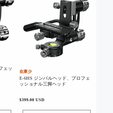
ロフェッ
在庫少
E-6HS ジンバルヘッド、プロフェ
お買い得品！
ッショナル三脚ヘッド
通
$399.00 USD
常
価
YouTube動画