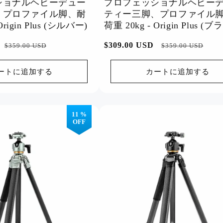
ショナルヘビーデュー
プロフェッショナルヘビー
、プロファイル脚、耐
ティー三脚、プロファイル
Origin Plus (シルバー)
荷重 20kg - Origin Plus (
セ
通
$309.00 USD
セ
$359.00 USD
$359.00 USD
ー
常
ー
ル
価
ル
ートに追加する
カートに追加する
価
格
価
格
格
11 %
OFF
保証延長
会員活動