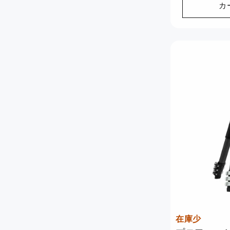
価
カ
世界中のお客様に愛されている当
格
社の最も人気のある製品をご覧く
ださい。
今すぐ見る >>
ミニ三脚ディール
🔥 ミニ三脚のお買い得品！軽量
で頑丈。今すぐ手に入れましょ
う！📸
Watch Now >>
在庫少