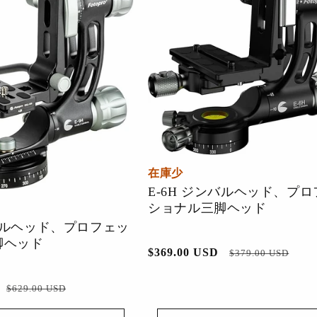
シーン別にショッピング
プロフェッショナルアウトドア
スポーツ写真
登山
ドローン写真
鳥の写真撮影
アクションカメラ
天体写真
水中写真
ビジネス写真
都市写真
室内ポートレート
建築
商品写真（屋内）
アート（様々なスタイル）
在庫少
アウトドアアクティビティ
ストリート写真
スポーツイベント
マクロ写真
E-6H ジンバルヘッド、プ
フィルム写真
ビデオブログ
ショナル三脚ヘッド
ンバルヘッド、プロフェッ
脚ヘッド
通
$369.00 USD
セ
$379.00 USD
常
ー
価
ル
セ
$629.00 USD
格
価
ー
最高評価