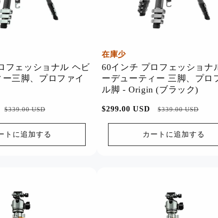
在庫少
プロフェッショナル ヘビ
60インチ プロフェッショナ
ィー三脚、プロファイ
ーデューティー 三脚、プロ
ル脚 - Origin (ブラック)
セ
通
$299.00 USD
セ
$339.00 USD
$339.00 USD
ー
常
ー
ル
価
ル
ートに追加する
カートに追加する
価
格
価
格
格