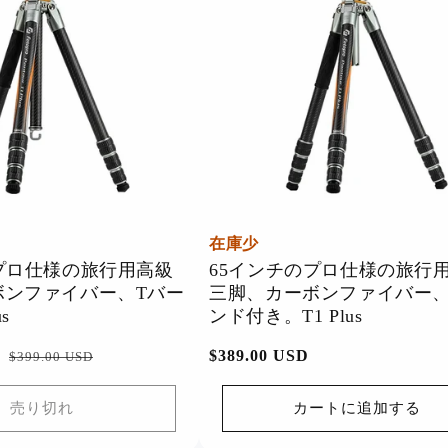
在庫少
プロ仕様の旅行用高級
65インチのプロ仕様の旅行
ボンファイバー、Tバー
三脚、カーボンファイバー、
s
ンド付き。T1 Plus
セ
通
$389.00 USD
$399.00 USD
ー
常
ル
価
売り切れ
カートに追加する
価
格